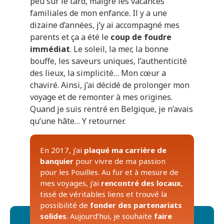
peu sur le tard, malgré les vacances
familiales de mon enfance. Il y a une
dizaine d’années, j’y ai accompagné mes
parents et ça a été le
coup de foudre
immédiat
. Le soleil, la mer, la bonne
bouffe, les saveurs uniques, l’authenticité
des lieux, la simplicité… Mon cœur a
chaviré. Ainsi, j’ai décidé de prolonger mon
voyage et de remonter à mes origines.
Quand je suis rentré en Belgique, je n’avais
qu’une hâte… Y retourner.
En 2017, j’ai
plaqué ma carrière de
banquier
pour vivre de ma passion
pour les Pouilles. Au fur et à mesure de
mes voyages, j’ai
rencontré des locaux
,
tissé de véritables liens et trouvé la
possibilité de
fonder des partenariats
solides
. Aujourd’hui, je souhaite
faire