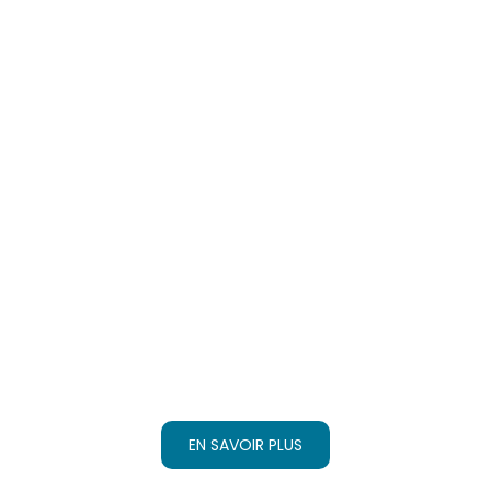
Votre expérience
personnalisée dans
les Pouilles
EN SAVOIR PLUS