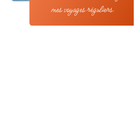
mes voyages réguliers.
Les villes incontournables dans les
Pouilles
Impossible de parler du talon de la botte sans
évoquer « LA » ville des Pouilles :
Alberobello
.
Celle-ci est connue pour ses
habitations
traditionnelles
aux toits coniques,
les trulli
,
classées au patrimoine mondial de l’UNESCO. Je
peux également évoquer
Polignano
a Mare
avec ses falaises, son architecture typique et sa
célèbre crique d’eau turquoise. La région de
« Puglia », en italien, c’est aussi la ville baroque
de
Lecce
,
Ostuni
la ville médiévale blanche,
Bari
la capitale régionale, les plages de
Gallipoli
… Résumer les Pouilles à ces grandes
villes ne serait pas leur rendre service. Il y a
tant à voir… Et je suis là pour
vous faire
découvrir d’autres lieux
tout aussi