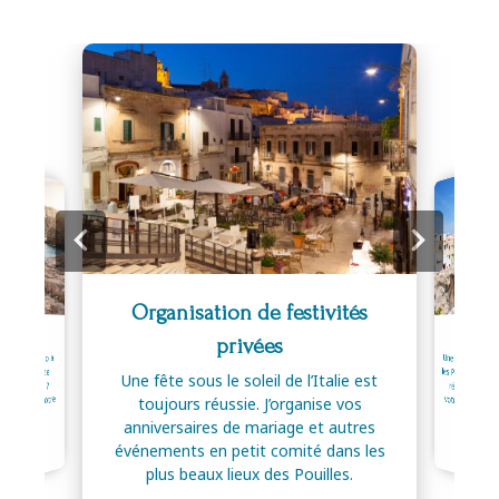
Organisation de festivités
n mariage
Coach i
privées
Une envie de ma
les Pouilles ou la
région ? Je vous accompagne pou
ge de Polignano a
lace baroque de
Une fête sous le soleil de l’Italie est
us romantique ?
ce vita dans votre
toujours réussie. J’organise vos
 mariage.
l’It
anniversaires de mariage et autres
événements en petit comité dans les
voir +
En sa
plus beaux lieux des Pouilles.